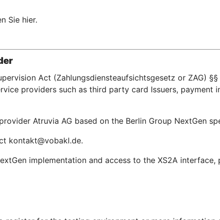
n Sie hier.
der
upervision Act (Zahlungsdiensteaufsichtsgesetz or ZAG) §§ 
ice providers such as third party card Issuers, payment in
e provider Atruvia AG based on the Berlin Group NextGen s
act kontakt@vobakl.de.
extGen implementation and access to the XS2A interface, pl