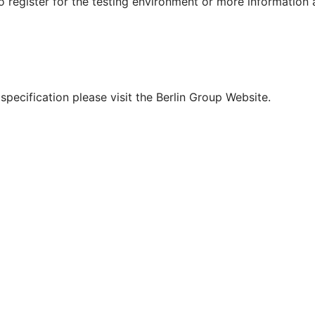
To register for the testing environment or more information
pecification please visit the Berlin Group Website.