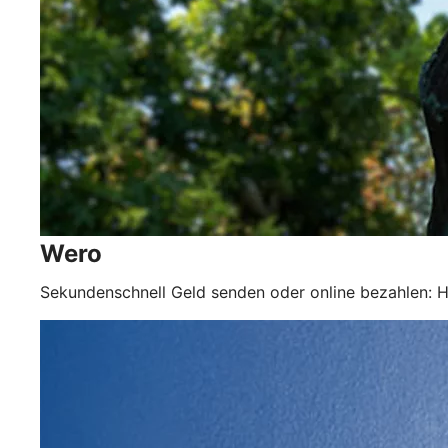
Wero
Sekundenschnell Geld senden oder online bezahlen: