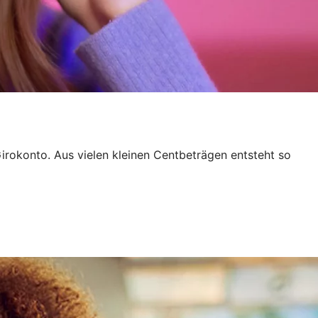
Girokonto. Aus vielen kleinen Centbeträgen entsteht so