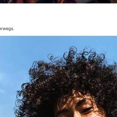
erwegs.