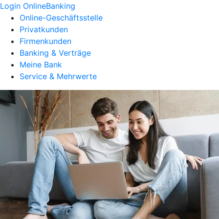
Login OnlineBanking
Online-Geschäftsstelle
Privatkunden
Firmenkunden
Banking & Verträge
Meine Bank
Service & Mehrwerte