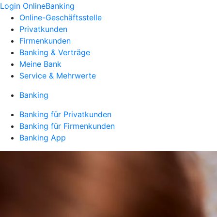
Login OnlineBanking
Online-Geschäftsstelle
Privatkunden
Firmenkunden
Banking & Verträge
Meine Bank
Service & Mehrwerte
Banking
Banking für Privatkunden
Banking für Firmenkunden
Banking App