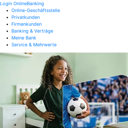
Login OnlineBanking
Online-Geschäftsstelle
Privatkunden
Firmenkunden
Banking & Verträge
Meine Bank
Service & Mehrwerte