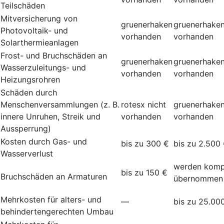
Teilschäden
Mitversicherung von
gruenerhaken
gruenerhake
Photovoltaik- und
vorhanden
vorhanden
Solarthermieanlagen
Frost- und Bruchschäden an
gruenerhaken
gruenerhake
Wasserzuleitungs- und
vorhanden
vorhanden
Heizungsrohren
Schäden durch
Menschenversammlungen (z. B.
rotesx
nicht
gruenerhake
innere Unruhen, Streik und
vorhanden
vorhanden
Aussperrung)
Kosten durch Gas- und
bis zu 300 €
bis zu 2.500
Wasserverlust
werden komp
bis zu 150 €
Bruchschäden an Armaturen
übernommen
Mehrkosten für alters- und
—
bis zu 25.00
behindertengerechten Umbau