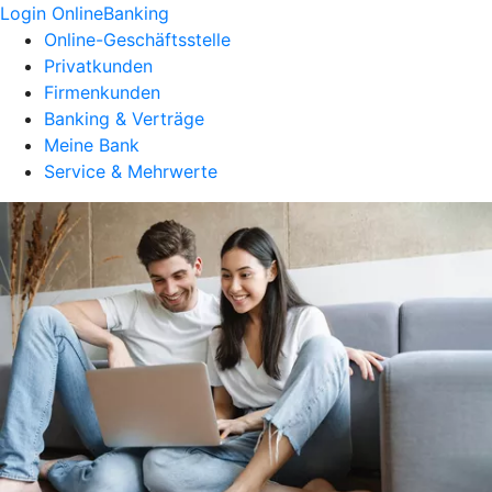
Login OnlineBanking
Online-Geschäftsstelle
Privatkunden
Firmenkunden
Banking & Verträge
Meine Bank
Service & Mehrwerte