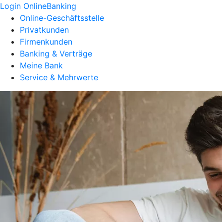
Login OnlineBanking
Online-Geschäftsstelle
Privatkunden
Firmenkunden
Banking & Verträge
Meine Bank
Service & Mehrwerte