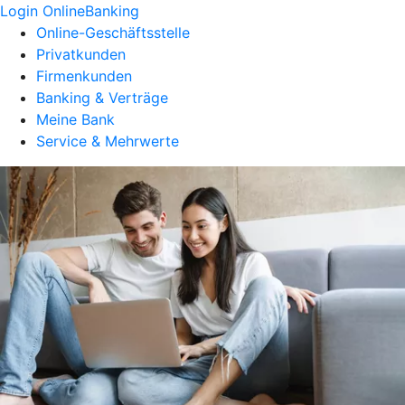
Login OnlineBanking
Online-Geschäftsstelle
Privatkunden
Firmenkunden
Banking & Verträge
Meine Bank
Service & Mehrwerte