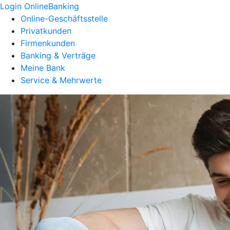
Login OnlineBanking
Online-Geschäftsstelle
Privatkunden
Firmenkunden
Banking & Verträge
Meine Bank
Service & Mehrwerte